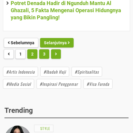
Potret Denada Hadir di Ngunduh Mantu Al
Ghazali, 5 Fakta Mengenai Operasi Hidungnya
yang Bikin Pangling!
Sebelumnya
Selanjutnya
1
2
3
#Artis Indonesia
#Ibadah Haji
#Spiritualitas
#Media Sosial
#Inspirasi Penggemar
#Visa Furoda
Trending
STYLE