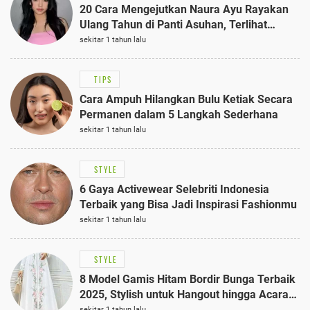
20 Cara Mengejutkan Naura Ayu Rayakan
Ulang Tahun di Panti Asuhan, Terlihat
Anggun dengan Kaftan Cokelat
sekitar 1 tahun lalu
TIPS
Cara Ampuh Hilangkan Bulu Ketiak Secara
Permanen dalam 5 Langkah Sederhana
sekitar 1 tahun lalu
STYLE
6 Gaya Activewear Selebriti Indonesia
Terbaik yang Bisa Jadi Inspirasi Fashionmu
sekitar 1 tahun lalu
STYLE
8 Model Gamis Hitam Bordir Bunga Terbaik
2025, Stylish untuk Hangout hingga Acara
Semi-Formal
sekitar 1 tahun lalu