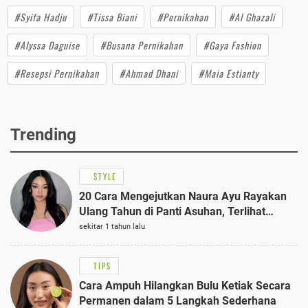
#Syifa Hadju
#Tissa Biani
#Pernikahan
#Al Ghazali
#Alyssa Daguise
#Busana Pernikahan
#Gaya Fashion
#Resepsi Pernikahan
#Ahmad Dhani
#Maia Estianty
Trending
STYLE
20 Cara Mengejutkan Naura Ayu Rayakan
Ulang Tahun di Panti Asuhan, Terlihat
Anggun dengan Kaftan Cokelat
sekitar 1 tahun lalu
TIPS
Cara Ampuh Hilangkan Bulu Ketiak Secara
Permanen dalam 5 Langkah Sederhana