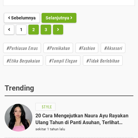
Sebelumnya
Selanjutnya
1
2
3
#Perhiasan Emas
#Pernikahan
#Fashion
#Aksesori
#Etika Berpakaian
#Tampil Elegan
#Tidak Berlebihan
Trending
STYLE
20 Cara Mengejutkan Naura Ayu Rayakan
Ulang Tahun di Panti Asuhan, Terlihat
Anggun dengan Kaftan Cokelat
sekitar 1 tahun lalu