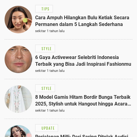
TIPS
Cara Ampuh Hilangkan Bulu Ketiak Secara
Permanen dalam 5 Langkah Sederhana
sekitar 1 tahun lalu
STYLE
6 Gaya Activewear Selebriti Indonesia
Terbaik yang Bisa Jadi Inspirasi Fashionmu
sekitar 1 tahun lalu
STYLE
8 Model Gamis Hitam Bordir Bunga Terbaik
2025, Stylish untuk Hangout hingga Acara
Semi-Formal
sekitar 1 tahun lalu
UPDATE
Perjalanan Milli: Dari Sering Ditolak Audisi