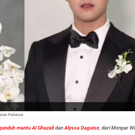
kahan Putranya
gunduh mantu
Al Ghazali
dan
Alyssa Daguise
, dari Menpar Wi