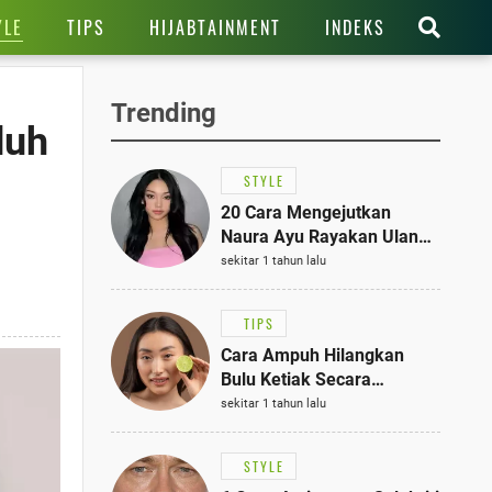
YLE
TIPS
HIJABTAINMENT
INDEKS
Trending
duh
STYLE
20 Cara Mengejutkan
Naura Ayu Rayakan Ulang
Tahun di Panti Asuhan,
sekitar 1 tahun lalu
Terlihat Anggun dengan
Kaftan Cokelat
TIPS
Cara Ampuh Hilangkan
Bulu Ketiak Secara
Permanen dalam 5
sekitar 1 tahun lalu
Langkah Sederhana
STYLE