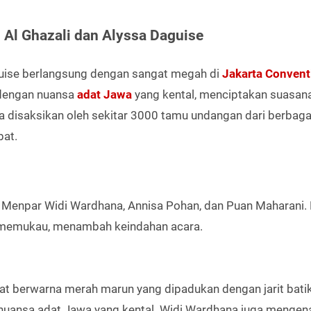
Al Ghazali dan Alyssa Daguise
guise berlangsung dengan sangat megah di
Jakarta Convent
 dengan nuansa
adat Jawa
yang kental, menciptakan suasan
uga disaksikan oleh sekitar 3000 tamu undangan dari berbaga
bat.
ain Menpar Widi Wardhana, Annisa Pohan, dan Puan Maharani
 memukau, menambah keindahan acara.
t berwarna merah marun yang dipadukan dengan jarit batik
 nuansa adat Jawa yang kental. Widi Wardhana juga mengen