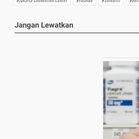
#Jakarta Convention Center
#Fashion
#Selebriti
#Ber
Jangan Lewatkan