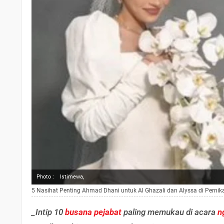
Photo :
Istimewa,
5 Nasihat Penting Ahmad Dhani untuk Al Ghazali dan Alyssa di Perni
_Intip 10
busana pejabat
paling memukau di acara
n