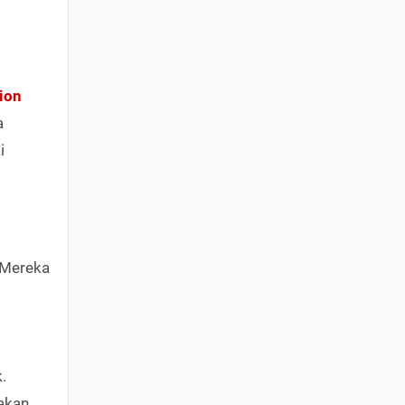
ion
a
i
. Mereka
.
akan