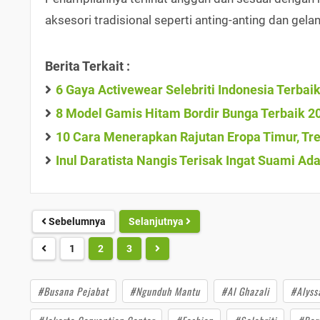
aksesori tradisional seperti anting-anting dan g
Berita Terkait :
6 Gaya Activewear Selebriti Indonesia Terbai
8 Model Gamis Hitam Bordir Bunga Terbaik 2
10 Cara Menerapkan Rajutan Eropa Timur, Tre
Inul Daratista Nangis Terisak Ingat Suami A
Sebelumnya
Selanjutnya
1
2
3
#Busana Pejabat
#Ngunduh Mantu
#Al Ghazali
#Alyss