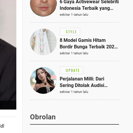
6 Gaya Activewear Selebriti
Indonesia Terbaik yang
Bisa Jadi Inspirasi
sekitar 1 tahun lalu
Fashionmu
STYLE
8 Model Gamis Hitam
Bordir Bunga Terbaik 2025,
Stylish untuk Hangout
sekitar 1 tahun lalu
hingga Acara Semi-Formal
UPDATE
Perjalanan Milli: Dari
Sering Ditolak Audisi
hingga Menjadi Rapper Top
sekitar 1 tahun lalu
10 Thailand
Obrolan
di