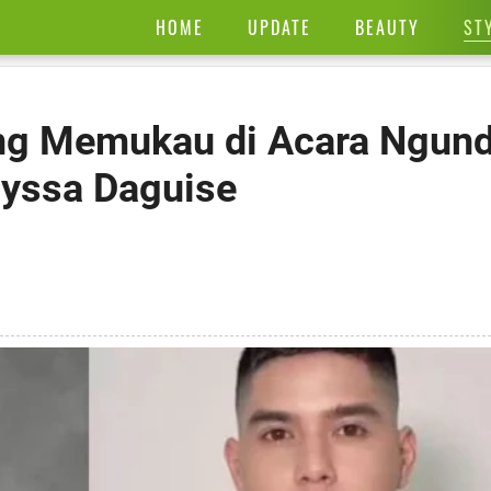
ST
HOME
UPDATE
BEAUTY
ing Memukau di Acara Ngun
lyssa Daguise