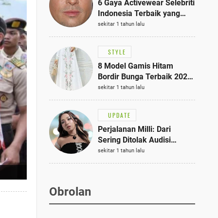
6 Gaya Activewear Selebriti
Indonesia Terbaik yang
Bisa Jadi Inspirasi
sekitar 1 tahun lalu
Fashionmu
STYLE
8 Model Gamis Hitam
Bordir Bunga Terbaik 2025,
Stylish untuk Hangout
sekitar 1 tahun lalu
hingga Acara Semi-Formal
UPDATE
Perjalanan Milli: Dari
Sering Ditolak Audisi
hingga Menjadi Rapper Top
sekitar 1 tahun lalu
10 Thailand
Obrolan