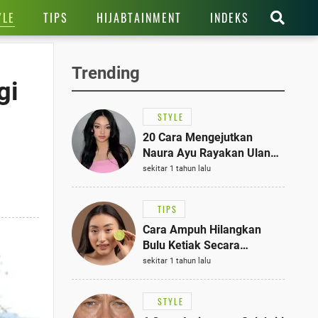
YLE
TIPS
HIJABTAINMENT
INDEKS
Trending
gi
STYLE
20 Cara Mengejutkan
Naura Ayu Rayakan Ulang
Tahun di Panti Asuhan,
sekitar 1 tahun lalu
Terlihat Anggun dengan
Kaftan Cokelat
TIPS
Cara Ampuh Hilangkan
Bulu Ketiak Secara
Permanen dalam 5
sekitar 1 tahun lalu
Langkah Sederhana
STYLE