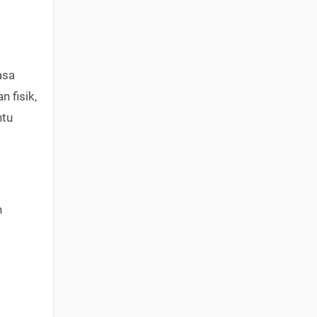
asa
 fisik,
ntu
n