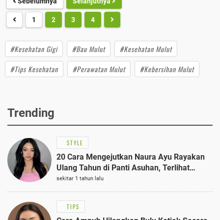
Sebelumnya
Selanjutnya
1
2
3
4
#Kesehatan Gigi
#Bau Mulut
#Kesehatan Mulut
#Tips Kesehatan
#Perawatan Mulut
#Kebersihan Mulut
Trending
STYLE
20 Cara Mengejutkan Naura Ayu Rayakan
Ulang Tahun di Panti Asuhan, Terlihat
Anggun dengan Kaftan Cokelat
sekitar 1 tahun lalu
TIPS