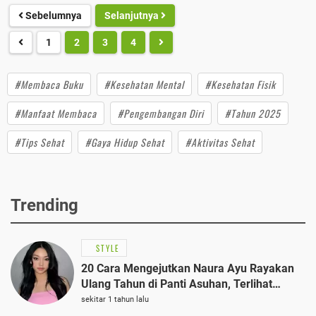
Sebelumnya
Selanjutnya
1
2
3
4
#Membaca Buku
#Kesehatan Mental
#Kesehatan Fisik
#Manfaat Membaca
#Pengembangan Diri
#Tahun 2025
#Tips Sehat
#Gaya Hidup Sehat
#Aktivitas Sehat
Trending
STYLE
20 Cara Mengejutkan Naura Ayu Rayakan
Ulang Tahun di Panti Asuhan, Terlihat
Anggun dengan Kaftan Cokelat
sekitar 1 tahun lalu