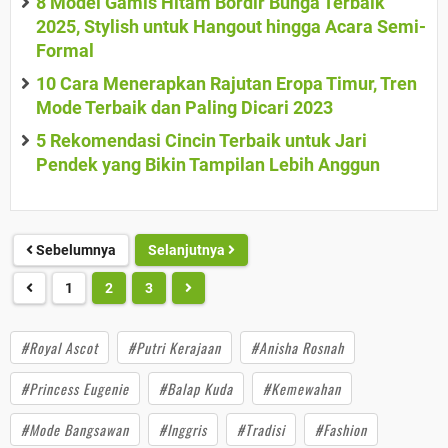
8 Model Gamis Hitam Bordir Bunga Terbaik
2025, Stylish untuk Hangout hingga Acara Semi-
Formal
10 Cara Menerapkan Rajutan Eropa Timur, Tren
Mode Terbaik dan Paling Dicari 2023
5 Rekomendasi Cincin Terbaik untuk Jari
Pendek yang Bikin Tampilan Lebih Anggun
Sebelumnya
Selanjutnya
1
2
3
#Royal Ascot
#Putri Kerajaan
#Anisha Rosnah
#Princess Eugenie
#Balap Kuda
#Kemewahan
#Mode Bangsawan
#Inggris
#Tradisi
#Fashion