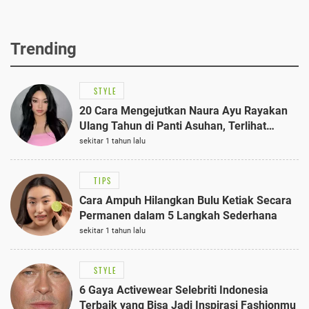
Trending
STYLE
20 Cara Mengejutkan Naura Ayu Rayakan
Ulang Tahun di Panti Asuhan, Terlihat
Anggun dengan Kaftan Cokelat
sekitar 1 tahun lalu
TIPS
Cara Ampuh Hilangkan Bulu Ketiak Secara
Permanen dalam 5 Langkah Sederhana
sekitar 1 tahun lalu
STYLE
6 Gaya Activewear Selebriti Indonesia
Terbaik yang Bisa Jadi Inspirasi Fashionmu