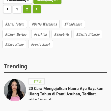
1
2
#Ariel Tatum
#Daffa Wardhana
#Kondangan
#Calon Mertua
#Fashion
#Selebriti
#Berita Hiburan
#Gaya Hidup
#Pesta Nikah
Trending
STYLE
20 Cara Mengejutkan Naura Ayu Rayakan
Ulang Tahun di Panti Asuhan, Terlihat
Anggun dengan Kaftan Cokelat
sekitar 1 tahun lalu