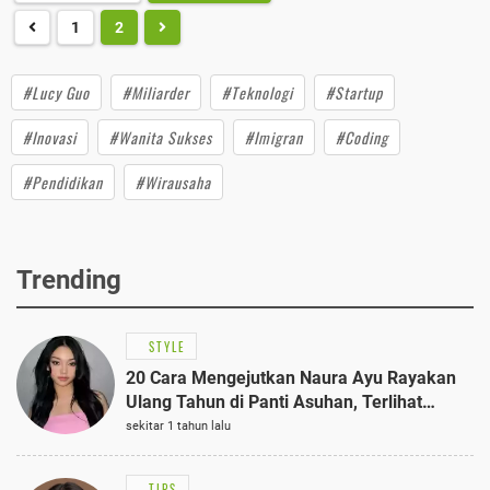
1
2
#Lucy Guo
#Miliarder
#Teknologi
#Startup
#Inovasi
#Wanita Sukses
#Imigran
#Coding
#Pendidikan
#Wirausaha
Trending
STYLE
20 Cara Mengejutkan Naura Ayu Rayakan
Ulang Tahun di Panti Asuhan, Terlihat
Anggun dengan Kaftan Cokelat
sekitar 1 tahun lalu
TIPS