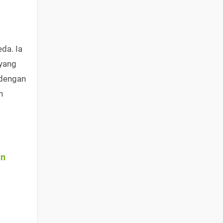
da. Ia
 yang
 dengan
n
an