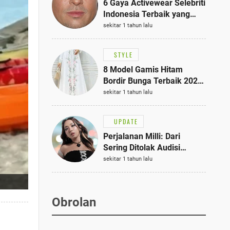
6 Gaya Activewear Selebriti
Indonesia Terbaik yang
Bisa Jadi Inspirasi
sekitar 1 tahun lalu
Fashionmu
STYLE
8 Model Gamis Hitam
Bordir Bunga Terbaik 2025,
Stylish untuk Hangout
sekitar 1 tahun lalu
hingga Acara Semi-Formal
UPDATE
Perjalanan Milli: Dari
Sering Ditolak Audisi
hingga Menjadi Rapper Top
sekitar 1 tahun lalu
10 Thailand
Obrolan