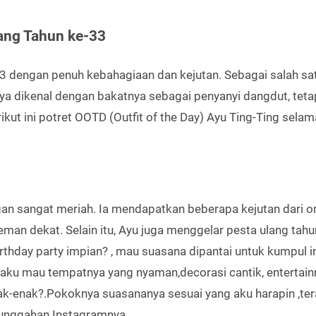
ang Tahun ke-33
3 dengan penuh kebahagiaan dan kejutan. Sebagai salah sa
anya dikenal dengan bakatnya sebagai penyanyi dangdut, teta
ikut ini potret OOTD (Outfit of the Day) Ayu Ting-Ting selam
ngan sangat meriah. Ia mendapatkan beberapa kejutan dari o
man dekat. Selain itu, Ayu juga menggelar pesta ulang tah
irthday party impian? , mau suasana dipantai untuk kumpul i
 aku mau tempatnya yang nyaman,decorasi cantik, entertai
k-enak?.Pokoknya suasananya sesuai yang aku harapin ,te
m unggahan Instagramnya.