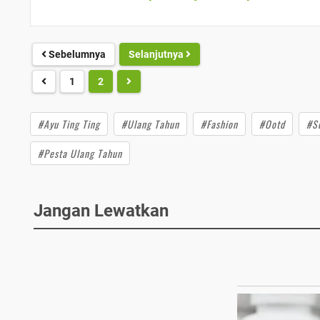
Sebelumnya
Selanjutnya
1
2
#Ayu Ting Ting
#Ulang Tahun
#Fashion
#Ootd
#Se
#Pesta Ulang Tahun
Jangan Lewatkan