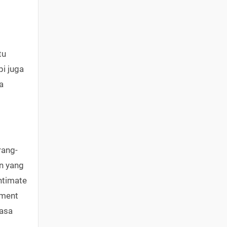
tu
pi juga
a
rang-
un yang
ntimate
nment
rasa