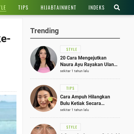
YLE
TIPS
HIJABTAINMENT
INDEKS
Trending
ke-
STYLE
20 Cara Mengejutkan
Naura Ayu Rayakan Ulang
Tahun di Panti Asuhan,
sekitar 1 tahun lalu
Terlihat Anggun dengan
Kaftan Cokelat
TIPS
Cara Ampuh Hilangkan
Bulu Ketiak Secara
Permanen dalam 5
sekitar 1 tahun lalu
Langkah Sederhana
STYLE