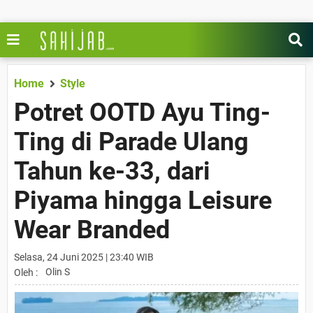
Home
Style
Potret OOTD Ayu Ting-
Ting di Parade Ulang
Tahun ke-33, dari
Piyama hingga Leisure
Wear Branded
Selasa, 24 Juni 2025 | 23:40 WIB
Olin S
Oleh :