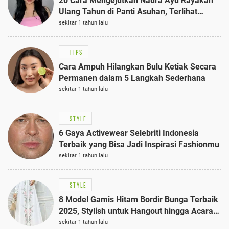
20 Cara Mengejutkan Naura Ayu Rayakan
Ulang Tahun di Panti Asuhan, Terlihat
Anggun dengan Kaftan Cokelat
sekitar 1 tahun lalu
TIPS
Cara Ampuh Hilangkan Bulu Ketiak Secara
Permanen dalam 5 Langkah Sederhana
sekitar 1 tahun lalu
STYLE
6 Gaya Activewear Selebriti Indonesia
Terbaik yang Bisa Jadi Inspirasi Fashionmu
sekitar 1 tahun lalu
STYLE
8 Model Gamis Hitam Bordir Bunga Terbaik
2025, Stylish untuk Hangout hingga Acara
Semi-Formal
sekitar 1 tahun lalu