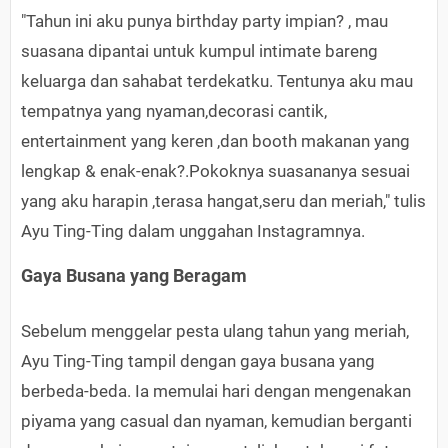
"Tahun ini aku punya birthday party impian? , mau
suasana dipantai untuk kumpul intimate bareng
keluarga dan sahabat terdekatku. Tentunya aku mau
tempatnya yang nyaman,decorasi cantik,
entertainment yang keren ,dan booth makanan yang
lengkap & enak-enak?.Pokoknya suasananya sesuai
yang aku harapin ,terasa hangat,seru dan meriah," tulis
Ayu Ting-Ting dalam unggahan Instagramnya.
Gaya Busana yang Beragam
Sebelum menggelar pesta ulang tahun yang meriah,
Ayu Ting-Ting tampil dengan gaya busana yang
berbeda-beda. Ia memulai hari dengan mengenakan
piyama yang casual dan nyaman, kemudian berganti