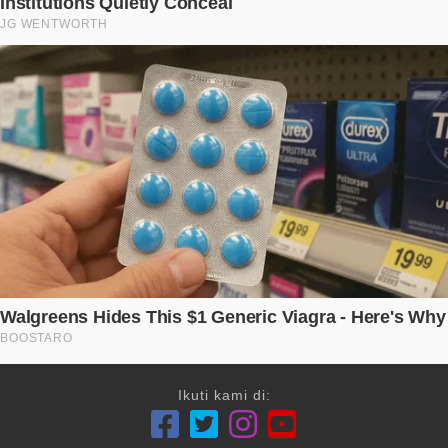
Ikuti kami di: