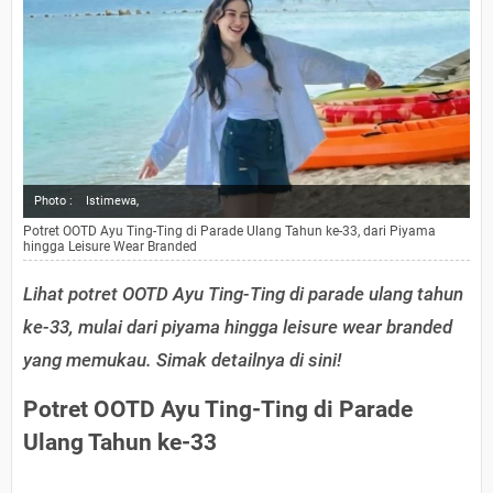
Photo :
Istimewa,
Potret OOTD Ayu Ting-Ting di Parade Ulang Tahun ke-33, dari Piyama
hingga Leisure Wear Branded
Lihat potret OOTD Ayu Ting-Ting di parade ulang tahun
ke-33, mulai dari piyama hingga leisure wear branded
yang memukau. Simak detailnya di sini!
Potret OOTD Ayu Ting-Ting di Parade
Ulang Tahun ke-33