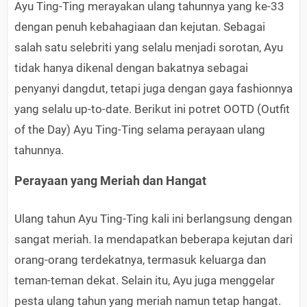
Ayu Ting-Ting merayakan ulang tahunnya yang ke-33
dengan penuh kebahagiaan dan kejutan. Sebagai
salah satu selebriti yang selalu menjadi sorotan, Ayu
tidak hanya dikenal dengan bakatnya sebagai
penyanyi dangdut, tetapi juga dengan gaya fashionnya
yang selalu up-to-date. Berikut ini potret OOTD (Outfit
of the Day) Ayu Ting-Ting selama perayaan ulang
tahunnya.
Perayaan yang Meriah dan Hangat
Ulang tahun Ayu Ting-Ting kali ini berlangsung dengan
sangat meriah. Ia mendapatkan beberapa kejutan dari
orang-orang terdekatnya, termasuk keluarga dan
teman-teman dekat. Selain itu, Ayu juga menggelar
pesta ulang tahun yang meriah namun tetap hangat.