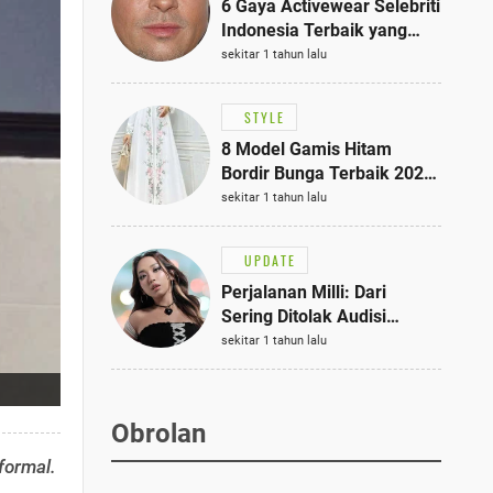
6 Gaya Activewear Selebriti
Indonesia Terbaik yang
Bisa Jadi Inspirasi
sekitar 1 tahun lalu
Fashionmu
STYLE
8 Model Gamis Hitam
Bordir Bunga Terbaik 2025,
Stylish untuk Hangout
sekitar 1 tahun lalu
hingga Acara Semi-Formal
UPDATE
Perjalanan Milli: Dari
Sering Ditolak Audisi
hingga Menjadi Rapper Top
sekitar 1 tahun lalu
10 Thailand
Obrolan
formal.