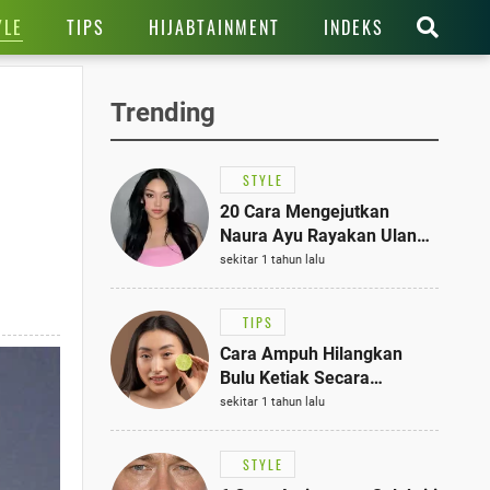
YLE
TIPS
HIJABTAINMENT
INDEKS
Trending
STYLE
20 Cara Mengejutkan
Naura Ayu Rayakan Ulang
Tahun di Panti Asuhan,
sekitar 1 tahun lalu
Terlihat Anggun dengan
Kaftan Cokelat
TIPS
Cara Ampuh Hilangkan
Bulu Ketiak Secara
Permanen dalam 5
sekitar 1 tahun lalu
Langkah Sederhana
STYLE