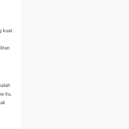
 kuat.
litan
salah
a itu,
dak