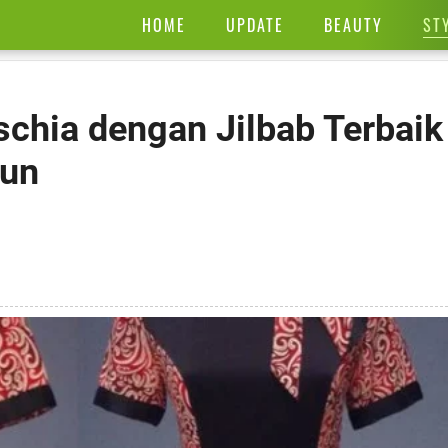
ST
HOME
UPDATE
BEAUTY
chia dengan Jilbab Terbaik
gun