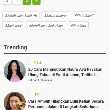
1
2
#Pernikahan Selebriti
#Berita Hiburan
#Cinta Abadi
#Adat Jawa
#Pernikahan Sederhana
#Surabaya
Trending
STYLE
20 Cara Mengejutkan Naura Ayu Rayakan
Ulang Tahun di Panti Asuhan, Terlihat
Anggun dengan Kaftan Cokelat
sekitar 1 tahun lalu
TIPS
Cara Ampuh Hilangkan Bulu Ketiak Secara
Permanen dalam 5 Langkah Sederhana