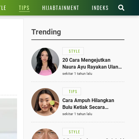
TIPS
YLE
HIJABTAINMENT
INDEKS
Trending
STYLE
20 Cara Mengejutkan
Naura Ayu Rayakan Ulang
Tahun di Panti Asuhan,
sekitar 1 tahun lalu
Terlihat Anggun dengan
Kaftan Cokelat
TIPS
Cara Ampuh Hilangkan
Bulu Ketiak Secara
Permanen dalam 5
sekitar 1 tahun lalu
Langkah Sederhana
STYLE