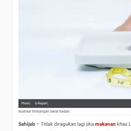
Photo :
U-Report,
Ilustrasi timbangan berat badan.
Sahijab
– Tidak diragukan lagi jika
makanan
khas L