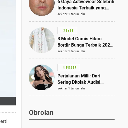
6 Gaya Activewear Selebriti
Indonesia Terbaik yang
Bisa Jadi Inspirasi
sekitar 1 tahun lalu
Fashionmu
STYLE
8 Model Gamis Hitam
Bordir Bunga Terbaik 2025,
Stylish untuk Hangout
sekitar 1 tahun lalu
hingga Acara Semi-Formal
UPDATE
Perjalanan Milli: Dari
Sering Ditolak Audisi
hingga Menjadi Rapper Top
sekitar 1 tahun lalu
10 Thailand
Obrolan
erti