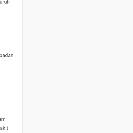
luruh
 badan
lam
akit