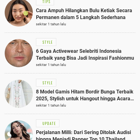
TIPS
Cara Ampuh Hilangkan Bulu Ketiak Secara
Permanen dalam 5 Langkah Sederhana
sekitar 1 tahun lalu
STYLE
6 Gaya Activewear Selebriti Indonesia
Terbaik yang Bisa Jadi Inspirasi Fashionmu
sekitar 1 tahun lalu
STYLE
8 Model Gamis Hitam Bordir Bunga Terbaik
2025, Stylish untuk Hangout hingga Acara
Semi-Formal
sekitar 1 tahun lalu
UPDATE
Perjalanan Milli: Dari Sering Ditolak Audisi
hingga Menjadi Rapper Top 10 Thailand