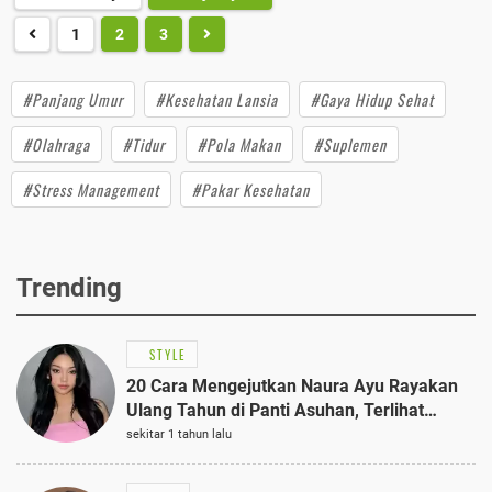
1
2
3
#Panjang Umur
#Kesehatan Lansia
#Gaya Hidup Sehat
#Olahraga
#Tidur
#Pola Makan
#Suplemen
#Stress Management
#Pakar Kesehatan
Trending
STYLE
20 Cara Mengejutkan Naura Ayu Rayakan
Ulang Tahun di Panti Asuhan, Terlihat
Anggun dengan Kaftan Cokelat
sekitar 1 tahun lalu