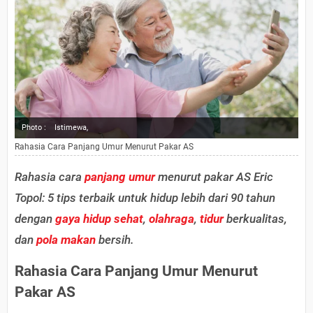
Photo :
Istimewa,
Rahasia Cara Panjang Umur Menurut Pakar AS
Rahasia cara
panjang umur
menurut pakar AS Eric
Topol: 5 tips terbaik untuk hidup lebih dari 90 tahun
dengan
gaya hidup sehat
,
olahraga
,
tidur
berkualitas,
dan
pola makan
bersih.
Rahasia Cara Panjang Umur Menurut
Pakar AS