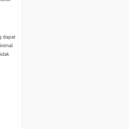
g dapat
inimal
tidak