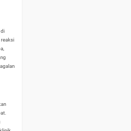
 di
 reaksi
a,
ang
gagalan
kan
at.
g
linik