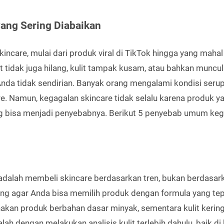
ang Sering Diabaikan
are, mulai dari produk viral di TikTok hingga yang mahal
t tidak juga hilang, kulit tampak kusam, atau bahkan muncul
nda tidak sendirian. Banyak orang mengalami kondisi serup
re. Namun, kegagalan skincare tidak selalu karena produk y
ng bisa menjadi penyebabnya. Berikut 5 penyebab umum ke
adalah membeli skincare berdasarkan tren, bukan berdasar
ting agar Anda bisa memilih produk dengan formula yang tep
nakan produk berbahan dasar minyak, sementara kulit kerin
 dengan melakukan analisis kulit terlebih dahulu, baik di k