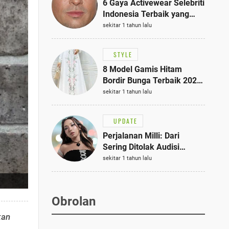
6 Gaya Activewear Selebriti
Indonesia Terbaik yang
Bisa Jadi Inspirasi
sekitar 1 tahun lalu
Fashionmu
STYLE
8 Model Gamis Hitam
Bordir Bunga Terbaik 2025,
Stylish untuk Hangout
sekitar 1 tahun lalu
hingga Acara Semi-Formal
UPDATE
Perjalanan Milli: Dari
Sering Ditolak Audisi
hingga Menjadi Rapper Top
sekitar 1 tahun lalu
10 Thailand
Obrolan
kan