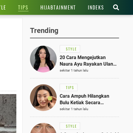
TIPS
YLE
HIJABTAINMENT
INDEKS
Trending
STYLE
20 Cara Mengejutkan
Naura Ayu Rayakan Ulang
Tahun di Panti Asuhan,
sekitar 1 tahun lalu
Terlihat Anggun dengan
Kaftan Cokelat
TIPS
Cara Ampuh Hilangkan
Bulu Ketiak Secara
Permanen dalam 5
sekitar 1 tahun lalu
Langkah Sederhana
STYLE