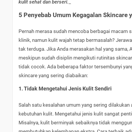
kulit sehat dan berseri.
_
5 Penyebab Umum Kegagalan Skincare y
Pernah merasa sudah mencoba berbagai macam skinc
klinik, namun kulit wajah tetap bermasalah? Jerawa
tak terduga. Jika Anda merasakan hal yang sama, A
meskipun sudah disiplin mengikuti rutinitas skinca
tidak cocok. Ada beberapa faktor tersembunyi ya
skincare yang sering diabaikan:
1. Tidak Mengetahui Jenis Kulit Sendiri
Salah satu kesalahan umum yang sering dilakukan 
kebutuhan kulit. Mengetahui jenis kulit sangat pen
Misalnya, kulit berminyak sebaiknya tidak menggu
membutuhkan kelembapan ekstra. Cara terbaik adalah