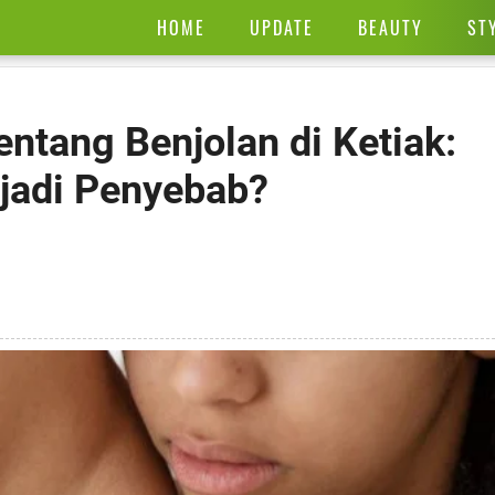
HOME
UPDATE
BEAUTY
ST
ntang Benjolan di Ketiak:
jadi Penyebab?