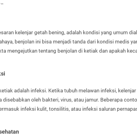
.
_
esaran kelenjar getah bening, adalah kondisi yang umum dia
haya, benjolan ini bisa menjadi tanda dari kondisi medis ya
fakta mengejutkan tentang benjolan di ketiak dan apakah ke
ksi
etiak adalah infeksi. Ketika tubuh melawan infeksi, kelenjar
a disebabkan oleh bakteri, virus, atau jamur. Beberapa cont
masuk infeksi kulit, tonsilitis, atau infeksi saluran pernap
sehatan