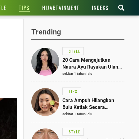
TIPS
YLE
HIJABTAINMENT
INDEKS
Trending
STYLE
20 Cara Mengejutkan
Naura Ayu Rayakan Ulang
Tahun di Panti Asuhan,
sekitar 1 tahun lalu
Terlihat Anggun dengan
Kaftan Cokelat
TIPS
Cara Ampuh Hilangkan
Bulu Ketiak Secara
Permanen dalam 5
sekitar 1 tahun lalu
Langkah Sederhana
STYLE