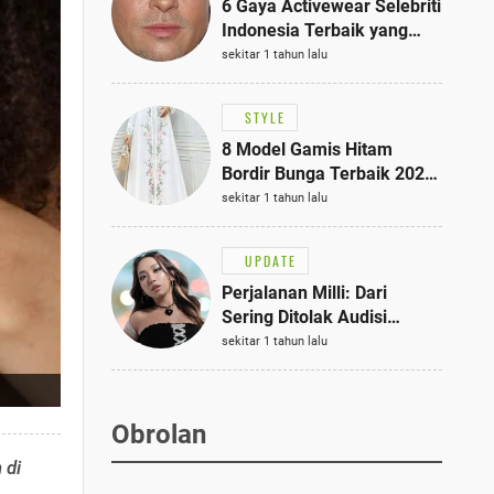
6 Gaya Activewear Selebriti
Indonesia Terbaik yang
Bisa Jadi Inspirasi
sekitar 1 tahun lalu
Fashionmu
STYLE
8 Model Gamis Hitam
Bordir Bunga Terbaik 2025,
Stylish untuk Hangout
sekitar 1 tahun lalu
hingga Acara Semi-Formal
UPDATE
Perjalanan Milli: Dari
Sering Ditolak Audisi
hingga Menjadi Rapper Top
sekitar 1 tahun lalu
10 Thailand
Obrolan
 di