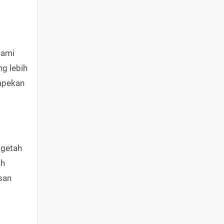
lami
ng lebih
capekan
 getah
oh
asan