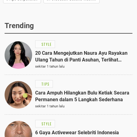
Trending
STYLE
20 Cara Mengejutkan Naura Ayu Rayakan
Ulang Tahun di Panti Asuhan, Terlihat
Anggun dengan Kaftan Cokelat
sekitar 1 tahun lalu
TIPS
Cara Ampuh Hilangkan Bulu Ketiak Secara
Permanen dalam 5 Langkah Sederhana
sekitar 1 tahun lalu
STYLE
6 Gaya Activewear Selebriti Indonesia