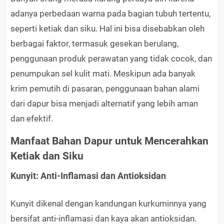
adanya perbedaan warna pada bagian tubuh tertentu,
seperti ketiak dan siku. Hal ini bisa disebabkan oleh
berbagai faktor, termasuk gesekan berulang,
penggunaan produk perawatan yang tidak cocok, dan
penumpukan sel kulit mati. Meskipun ada banyak
krim pemutih di pasaran, penggunaan bahan alami
dari dapur bisa menjadi alternatif yang lebih aman
dan efektif.
Manfaat Bahan Dapur untuk Mencerahkan
Ketiak dan Siku
Kunyit: Anti-Inflamasi dan Antioksidan
Kunyit dikenal dengan kandungan kurkuminnya yang
bersifat anti-inflamasi dan kaya akan antioksidan.