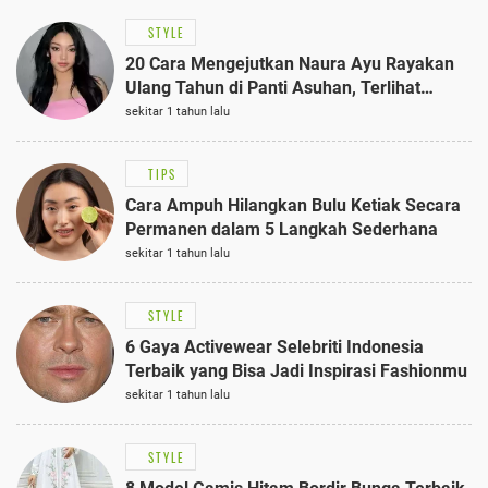
STYLE
20 Cara Mengejutkan Naura Ayu Rayakan
Ulang Tahun di Panti Asuhan, Terlihat
Anggun dengan Kaftan Cokelat
sekitar 1 tahun lalu
TIPS
Cara Ampuh Hilangkan Bulu Ketiak Secara
Permanen dalam 5 Langkah Sederhana
sekitar 1 tahun lalu
STYLE
6 Gaya Activewear Selebriti Indonesia
Terbaik yang Bisa Jadi Inspirasi Fashionmu
sekitar 1 tahun lalu
STYLE