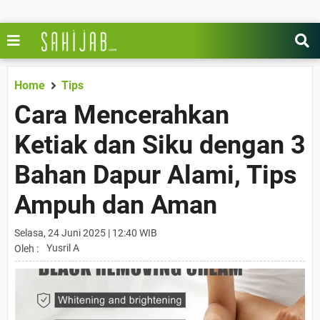
Home
Tips
Cara Mencerahkan
Ketiak dan Siku dengan 3
Bahan Dapur Alami, Tips
Ampuh dan Aman
Selasa, 24 Juni 2025 | 12:40 WIB
Yusril A
Oleh :