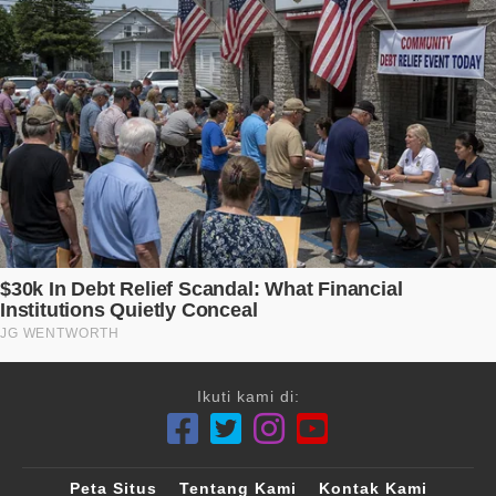
Ikuti kami di:
Peta Situs
Tentang Kami
Kontak Kami