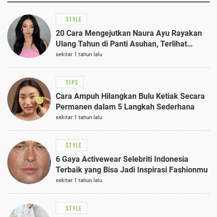
STYLE
20 Cara Mengejutkan Naura Ayu Rayakan
Ulang Tahun di Panti Asuhan, Terlihat
Anggun dengan Kaftan Cokelat
sekitar 1 tahun lalu
TIPS
Cara Ampuh Hilangkan Bulu Ketiak Secara
Permanen dalam 5 Langkah Sederhana
sekitar 1 tahun lalu
STYLE
6 Gaya Activewear Selebriti Indonesia
Terbaik yang Bisa Jadi Inspirasi Fashionmu
sekitar 1 tahun lalu
STYLE