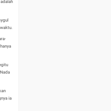
 adalah
sygul
 waktu.
ara-
 hanya
egitu
. Nada
kan
gnya ia