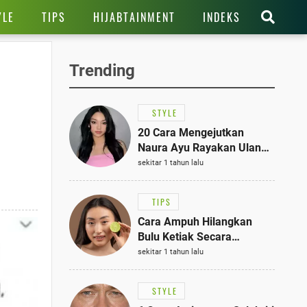
YLE
TIPS
HIJABTAINMENT
INDEKS
Trending
STYLE
20 Cara Mengejutkan
Naura Ayu Rayakan Ulang
Tahun di Panti Asuhan,
sekitar 1 tahun lalu
Terlihat Anggun dengan
Kaftan Cokelat
TIPS
Cara Ampuh Hilangkan
Bulu Ketiak Secara
Permanen dalam 5
sekitar 1 tahun lalu
Langkah Sederhana
STYLE