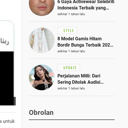
6 Gaya Activewear Selebriti
Indonesia Terbaik yang
Bisa Jadi Inspirasi
sekitar 1 tahun lalu
Fashionmu
STYLE
8 Model Gamis Hitam
Bordir Bunga Terbaik 2025,
Stylish untuk Hangout
sekitar 1 tahun lalu
hingga Acara Semi-Formal
UPDATE
Perjalanan Milli: Dari
Sering Ditolak Audisi
hingga Menjadi Rapper Top
sekitar 1 tahun lalu
10 Thailand
Obrolan
a untuk