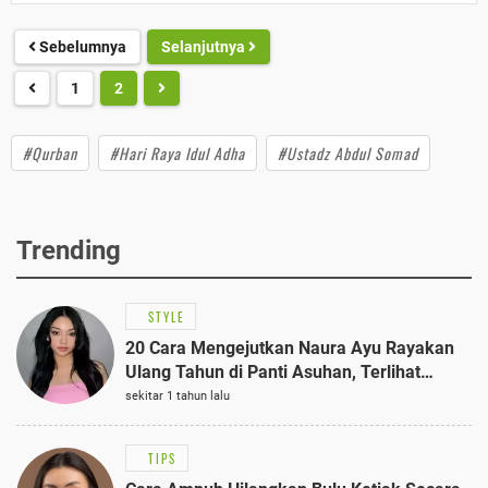
Sebelumnya
Selanjutnya
1
2
#Qurban
#Hari Raya Idul Adha
#Ustadz Abdul Somad
Trending
STYLE
20 Cara Mengejutkan Naura Ayu Rayakan
Ulang Tahun di Panti Asuhan, Terlihat
Anggun dengan Kaftan Cokelat
sekitar 1 tahun lalu
TIPS