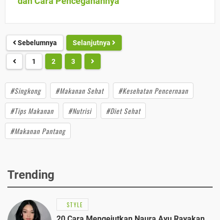
dan Cara Pencegahannya
Sebelumnya
Selanjutnya
1
2
3
#Singkong
#Makanan Sehat
#Kesehatan Pencernaan
#Tips Makanan
#Nutrisi
#Diet Sehat
#Makanan Pantang
Trending
STYLE
20 Cara Mengejutkan Naura Ayu Rayakan