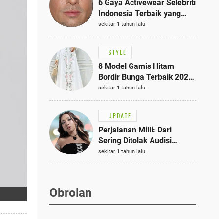
6 Gaya Activewear Selebriti
Indonesia Terbaik yang
Bisa Jadi Inspirasi
sekitar 1 tahun lalu
Fashionmu
STYLE
8 Model Gamis Hitam
Bordir Bunga Terbaik 2025,
Stylish untuk Hangout
sekitar 1 tahun lalu
hingga Acara Semi-Formal
UPDATE
Perjalanan Milli: Dari
Sering Ditolak Audisi
hingga Menjadi Rapper Top
sekitar 1 tahun lalu
10 Thailand
Obrolan