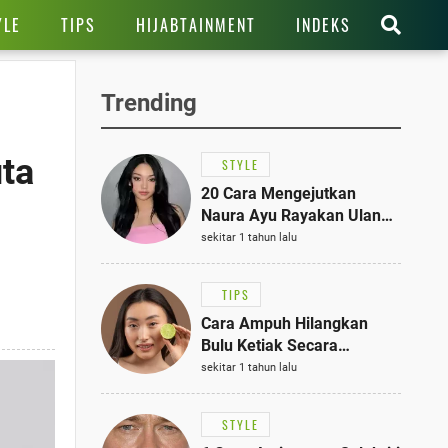
YLE
TIPS
HIJABTAINMENT
INDEKS
Trending
ta
STYLE
20 Cara Mengejutkan
Naura Ayu Rayakan Ulang
Tahun di Panti Asuhan,
sekitar 1 tahun lalu
Terlihat Anggun dengan
Kaftan Cokelat
TIPS
Cara Ampuh Hilangkan
Bulu Ketiak Secara
Permanen dalam 5
sekitar 1 tahun lalu
Langkah Sederhana
STYLE