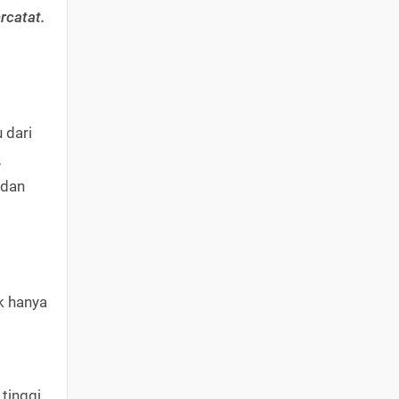
rcatat.
 dari
,
 dan
k hanya
tinggi.