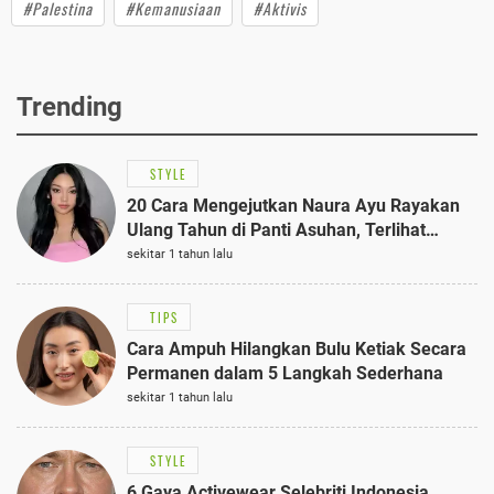
#Palestina
#Kemanusiaan
#Aktivis
Trending
STYLE
20 Cara Mengejutkan Naura Ayu Rayakan
Ulang Tahun di Panti Asuhan, Terlihat
Anggun dengan Kaftan Cokelat
sekitar 1 tahun lalu
TIPS
Cara Ampuh Hilangkan Bulu Ketiak Secara
Permanen dalam 5 Langkah Sederhana
sekitar 1 tahun lalu
STYLE
6 Gaya Activewear Selebriti Indonesia