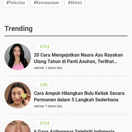
#Palestina
#Kemanusiaan
#Aktivis
Trending
STYLE
20 Cara Mengejutkan Naura Ayu Rayakan
Ulang Tahun di Panti Asuhan, Terlihat
Anggun dengan Kaftan Cokelat
sekitar 1 tahun lalu
TIPS
Cara Ampuh Hilangkan Bulu Ketiak Secara
Permanen dalam 5 Langkah Sederhana
sekitar 1 tahun lalu
STYLE
6 Gaya Activewear Selebriti Indonesia