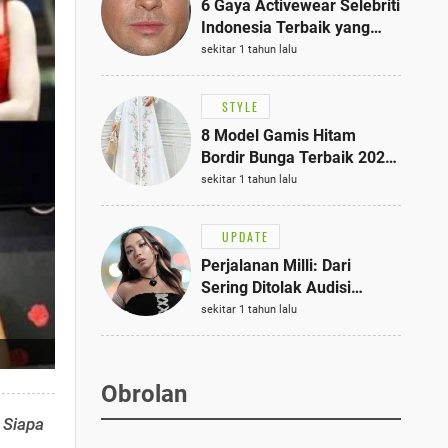
6 Gaya Activewear Selebriti
Indonesia Terbaik yang
Bisa Jadi Inspirasi
sekitar 1 tahun lalu
Fashionmu
STYLE
8 Model Gamis Hitam
Bordir Bunga Terbaik 2025,
Stylish untuk Hangout
sekitar 1 tahun lalu
hingga Acara Semi-Formal
UPDATE
Perjalanan Milli: Dari
Sering Ditolak Audisi
hingga Menjadi Rapper Top
sekitar 1 tahun lalu
10 Thailand
Obrolan
 Siapa