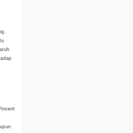
ng.
tu
aruh
hadap
Vincent
aupun