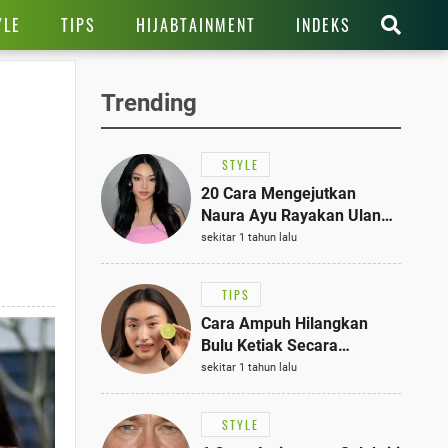
YLE
TIPS
HIJABTAINMENT
INDEKS
Trending
STYLE
20 Cara Mengejutkan
Naura Ayu Rayakan Ulang
Tahun di Panti Asuhan,
sekitar 1 tahun lalu
Terlihat Anggun dengan
Kaftan Cokelat
TIPS
Cara Ampuh Hilangkan
Bulu Ketiak Secara
Permanen dalam 5
sekitar 1 tahun lalu
Langkah Sederhana
STYLE