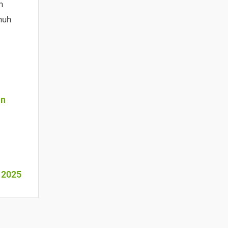
h
nuh
an
l
 2025