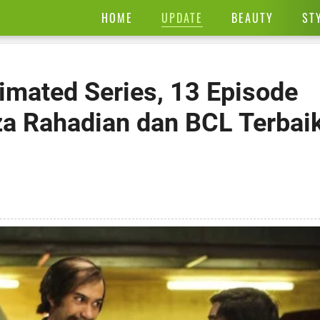
UPDATE
HOME
BEAUTY
ST
imated Series, 13 Episode
a Rahadian dan BCL Terbai