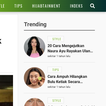
YLE
TIPS
HIJABTAINMENT
INDEKS
Trending
k
STYLE
20 Cara Mengejutkan
Naura Ayu Rayakan Ulang
Tahun di Panti Asuhan,
sekitar 1 tahun lalu
Terlihat Anggun dengan
Kaftan Cokelat
TIPS
Cara Ampuh Hilangkan
Bulu Ketiak Secara
Permanen dalam 5
sekitar 1 tahun lalu
Langkah Sederhana
STYLE