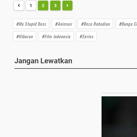
1
2
3
#My Stupid Boss
#Animasi
#Reza Rahadian
#Bunga Ci
#Hiburan
#Film Indonesia
#Series
Jangan Lewatkan