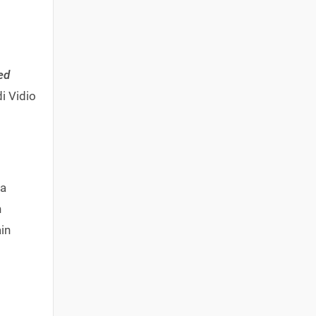
ed
di Vidio
za
n
in