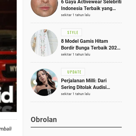
6 Gaya Activewear Selebriti
Indonesia Terbaik yang
Bisa Jadi Inspirasi
sekitar 1 tahun lalu
Fashionmu
STYLE
8 Model Gamis Hitam
Bordir Bunga Terbaik 2025,
Stylish untuk Hangout
sekitar 1 tahun lalu
hingga Acara Semi-Formal
UPDATE
Perjalanan Milli: Dari
Sering Ditolak Audisi
hingga Menjadi Rapper Top
sekitar 1 tahun lalu
10 Thailand
Obrolan
mbali