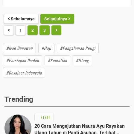
Sebelumnya
Selanjutnya
1
2
3
#Ivan Gunawan
#Haji
#Pengalaman Religi
#Persiapan Ibadah
#Kematian
#Utang
#Desainer Indonesia
Trending
STYLE
20 Cara Mengejutkan Naura Ayu Rayakan
Ulang Tahun di Panti Asuhan, Terlihat