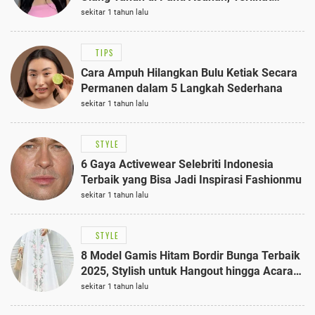
Anggun dengan Kaftan Cokelat
sekitar 1 tahun lalu
TIPS
Cara Ampuh Hilangkan Bulu Ketiak Secara
Permanen dalam 5 Langkah Sederhana
sekitar 1 tahun lalu
STYLE
6 Gaya Activewear Selebriti Indonesia
Terbaik yang Bisa Jadi Inspirasi Fashionmu
sekitar 1 tahun lalu
STYLE
8 Model Gamis Hitam Bordir Bunga Terbaik
2025, Stylish untuk Hangout hingga Acara
Semi-Formal
sekitar 1 tahun lalu