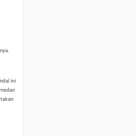
nya.
dal ini
i medan
ptakan