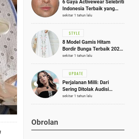
6 Gaya Activewear Selebriti
Indonesia Terbaik yang
Bisa Jadi Inspirasi
sekitar 1 tahun lalu
Fashionmu
STYLE
8 Model Gamis Hitam
Bordir Bunga Terbaik 2025,
Stylish untuk Hangout
sekitar 1 tahun lalu
hingga Acara Semi-Formal
UPDATE
Perjalanan Milli: Dari
Sering Ditolak Audisi
hingga Menjadi Rapper Top
sekitar 1 tahun lalu
10 Thailand
Obrolan
g