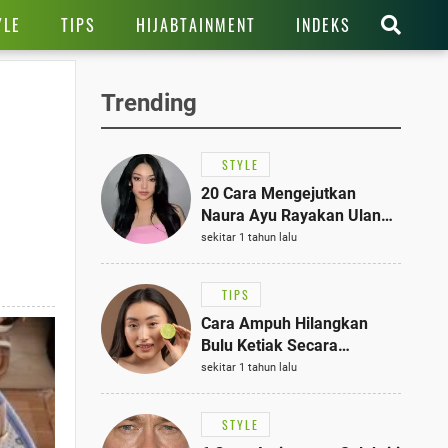
YLE
TIPS
HIJABTAINMENT
INDEKS
Trending
STYLE
20 Cara Mengejutkan
Naura Ayu Rayakan Ulang
Tahun di Panti Asuhan,
sekitar 1 tahun lalu
Terlihat Anggun dengan
Kaftan Cokelat
TIPS
Cara Ampuh Hilangkan
Bulu Ketiak Secara
Permanen dalam 5
sekitar 1 tahun lalu
Langkah Sederhana
STYLE