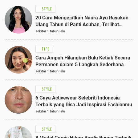
STYLE
20 Cara Mengejutkan Naura Ayu Rayakan
Ulang Tahun di Panti Asuhan, Terlihat
Anggun dengan Kaftan Cokelat
sekitar 1 tahun lalu
TIPS
Cara Ampuh Hilangkan Bulu Ketiak Secara
Permanen dalam 5 Langkah Sederhana
sekitar 1 tahun lalu
STYLE
6 Gaya Activewear Selebriti Indonesia
Terbaik yang Bisa Jadi Inspirasi Fashionmu
sekitar 1 tahun lalu
STYLE
8 Model Gamis Hitam Bordir Bunga Terbaik