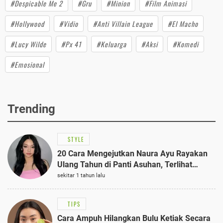
#Despicable Me 2
#Gru
#Minion
#Film Animasi
#Hollywood
#Vidio
#Anti Villain League
#El Macho
#Lucy Wilde
#Px 41
#Keluarga
#Aksi
#Komedi
#Emosional
Trending
STYLE
20 Cara Mengejutkan Naura Ayu Rayakan
Ulang Tahun di Panti Asuhan, Terlihat
Anggun dengan Kaftan Cokelat
sekitar 1 tahun lalu
TIPS
Cara Ampuh Hilangkan Bulu Ketiak Secara