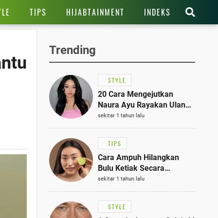
YLE
TIPS
HIJABTAINMENT
INDEKS
Trending
antu
STYLE
20 Cara Mengejutkan
Naura Ayu Rayakan Ulang
Tahun di Panti Asuhan,
sekitar 1 tahun lalu
Terlihat Anggun dengan
Kaftan Cokelat
TIPS
Cara Ampuh Hilangkan
Bulu Ketiak Secara
Permanen dalam 5
sekitar 1 tahun lalu
Langkah Sederhana
STYLE