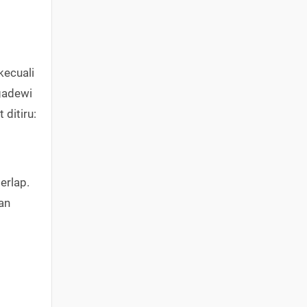
kecuali
gadewi
ditiru:
erlap.
an
p