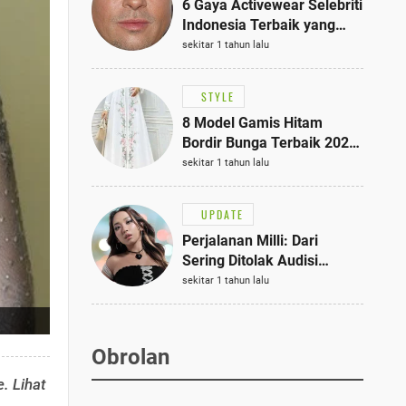
6 Gaya Activewear Selebriti
Indonesia Terbaik yang
Bisa Jadi Inspirasi
sekitar 1 tahun lalu
Fashionmu
STYLE
8 Model Gamis Hitam
Bordir Bunga Terbaik 2025,
Stylish untuk Hangout
sekitar 1 tahun lalu
hingga Acara Semi-Formal
UPDATE
Perjalanan Milli: Dari
Sering Ditolak Audisi
hingga Menjadi Rapper Top
sekitar 1 tahun lalu
10 Thailand
Obrolan
. Lihat