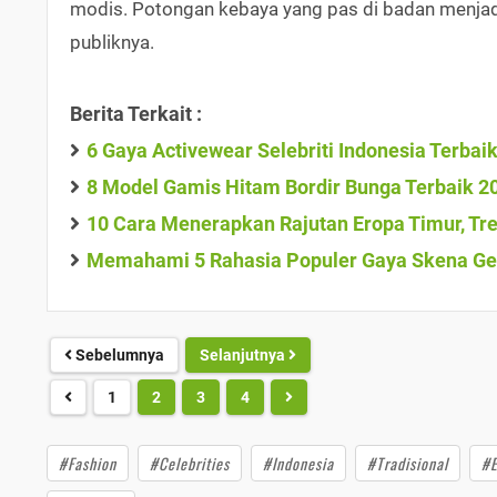
modis. Potongan kebaya yang pas di badan menjad
publiknya.
Berita Terkait :
6 Gaya Activewear Selebriti Indonesia Terbai
8 Model Gamis Hitam Bordir Bunga Terbaik 2
10 Cara Menerapkan Rajutan Eropa Timur, Tre
Memahami 5 Rahasia Populer Gaya Skena Gen
Sebelumnya
Selanjutnya
1
2
3
4
#Fashion
#Celebrities
#Indonesia
#Tradisional
#E