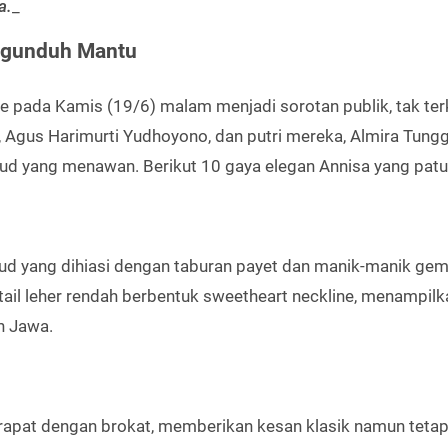
a.
_
 Ngunduh Mantu
e pada Kamis (19/6) malam menjadi sorotan publik, tak ter
Agus Harimurti Yudhoyono, dan putri mereka, Almira Tung
d yang menawan. Berikut 10 gaya elegan Annisa yang patut 
ud yang dihiasi dengan taburan payet dan manik-manik gem
tail leher rendah berbentuk sweetheart neckline, menampilk
n Jawa.
rapat dengan brokat, memberikan kesan klasik namun teta