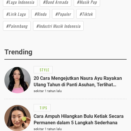
#Lagu Indonesia
#Band Armada
#Musik Pop
#Lirik Lagu
#Rindu
#Populer
#Tiktok
#Palembang
#Industri Musik Indonesia
Trending
STYLE
20 Cara Mengejutkan Naura Ayu Rayakan
Ulang Tahun di Panti Asuhan, Terlihat
Anggun dengan Kaftan Cokelat
sekitar 1 tahun lalu
TIPS
Cara Ampuh Hilangkan Bulu Ketiak Secara
Permanen dalam 5 Langkah Sederhana
sekitar 1 tahun lalu