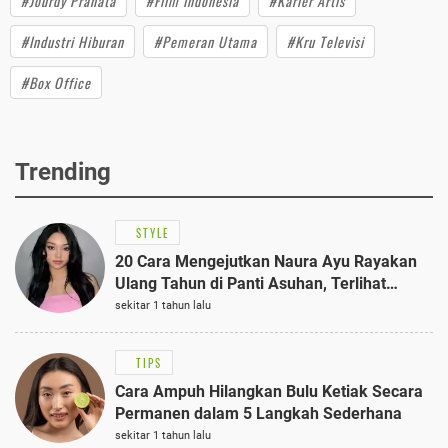
#Jourdy Pranata
#Film Indonesia
#Karier Artis
#Industri Hiburan
#Pemeran Utama
#Kru Televisi
#Box Office
Trending
STYLE
20 Cara Mengejutkan Naura Ayu Rayakan
Ulang Tahun di Panti Asuhan, Terlihat
Anggun dengan Kaftan Cokelat
sekitar 1 tahun lalu
TIPS
Cara Ampuh Hilangkan Bulu Ketiak Secara
Permanen dalam 5 Langkah Sederhana
sekitar 1 tahun lalu