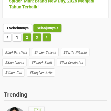
Spider-Man: Brand New Day, 2026 Menjadi
Tahun Terbaik!
Sebelumnya
Selanjutnya
1
2
3
#Inul Daratista
#Adam Suseno
#Berita Hiburan
#Kecelakaan
#Rumah Sakit
#Doa Kesehatan
#Video Call
#Tangisan Artis
Trending
STYLE