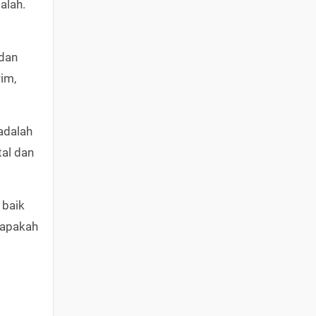
alah.
 dan
im,
 adalah
al dan
 baik
 apakah