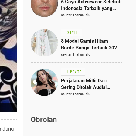
6 Gaya Activewear Selebriti
Indonesia Terbaik yang
Bisa Jadi Inspirasi
sekitar 1 tahun lalu
Fashionmu
STYLE
8 Model Gamis Hitam
Bordir Bunga Terbaik 2025,
Stylish untuk Hangout
sekitar 1 tahun lalu
hingga Acara Semi-Formal
UPDATE
Perjalanan Milli: Dari
Sering Ditolak Audisi
hingga Menjadi Rapper Top
sekitar 1 tahun lalu
10 Thailand
Obrolan
ndung