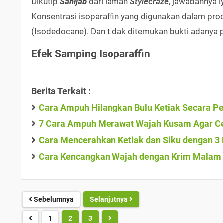
Dikutip
Sahijab
dari laman
Stylecraze
, jawabannya 
Konsentrasi isoparaffin yang digunakan dalam pro
(Isodedocane). Dan tidak ditemukan bukti adanya p
Efek Samping Isoparaffin
Berita Terkait :
Cara Ampuh Hilangkan Bulu Ketiak Secara 
7 Cara Ampuh Merawat Wajah Kusam Agar Ce
Cara Mencerahkan Ketiak dan Siku dengan 3
Cara Kencangkan Wajah dengan Krim Malam A
Sebelumnya
Selanjutnya
1
2
3