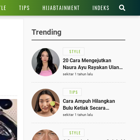
YLE
TIPS
HIJABTAINMENT
INDEKS
Trending
STYLE
20 Cara Mengejutkan
Naura Ayu Rayakan Ulang
Tahun di Panti Asuhan,
sekitar 1 tahun lalu
Terlihat Anggun dengan
Kaftan Cokelat
TIPS
Cara Ampuh Hilangkan
Bulu Ketiak Secara
Permanen dalam 5
sekitar 1 tahun lalu
Langkah Sederhana
STYLE