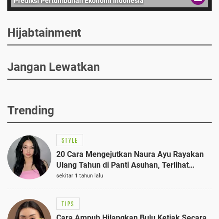
Prediksi Pertumbuhan Ekonomi Indonesia
Hijabtainment
Jangan Lewatkan
Trending
STYLE
20 Cara Mengejutkan Naura Ayu Rayakan
Ulang Tahun di Panti Asuhan, Terlihat
Anggun dengan Kaftan Cokelat
sekitar 1 tahun lalu
TIPS
Cara Ampuh Hilangkan Bulu Ketiak Secara