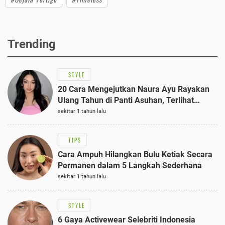
Trending
STYLE
20 Cara Mengejutkan Naura Ayu Rayakan
Ulang Tahun di Panti Asuhan, Terlihat
Anggun dengan Kaftan Cokelat
sekitar 1 tahun lalu
TIPS
Cara Ampuh Hilangkan Bulu Ketiak Secara
Permanen dalam 5 Langkah Sederhana
sekitar 1 tahun lalu
STYLE
6 Gaya Activewear Selebriti Indonesia