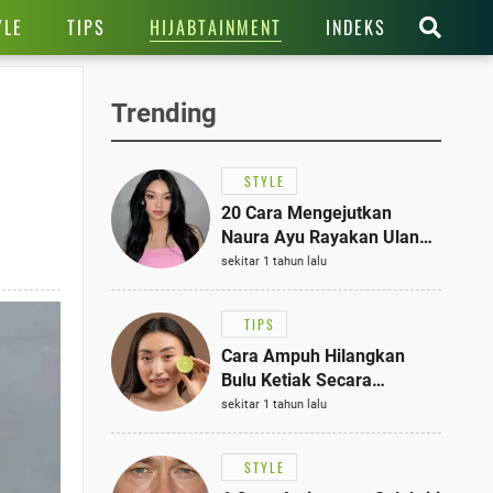
HIJABTAINMENT
YLE
TIPS
INDEKS
Trending
STYLE
20 Cara Mengejutkan
Naura Ayu Rayakan Ulang
Tahun di Panti Asuhan,
sekitar 1 tahun lalu
Terlihat Anggun dengan
Kaftan Cokelat
TIPS
Cara Ampuh Hilangkan
Bulu Ketiak Secara
Permanen dalam 5
sekitar 1 tahun lalu
Langkah Sederhana
STYLE