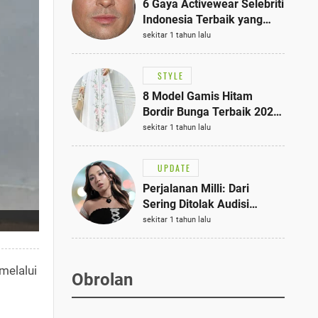
6 Gaya Activewear Selebriti
Indonesia Terbaik yang
Bisa Jadi Inspirasi
sekitar 1 tahun lalu
Fashionmu
STYLE
8 Model Gamis Hitam
Bordir Bunga Terbaik 2025,
Stylish untuk Hangout
sekitar 1 tahun lalu
hingga Acara Semi-Formal
UPDATE
Perjalanan Milli: Dari
Sering Ditolak Audisi
hingga Menjadi Rapper Top
sekitar 1 tahun lalu
10 Thailand
melalui
Obrolan