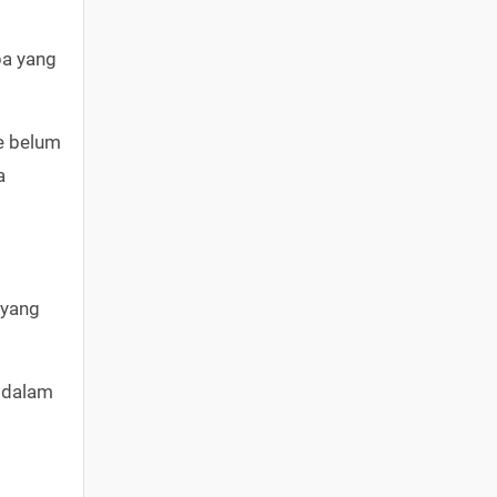
.
pa yang
e belum
a
 yang
k dalam