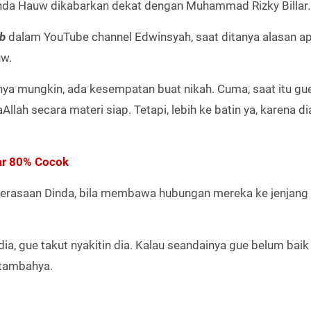
Dinda Hauw dikabarkan dekat dengan Muhammad Rizky Billar
ab
dalam YouTube channel Edwinsyah, saat ditanya alasan a
uw.
nya mungkin, ada kesempatan buat nikah. Cuma, saat itu gu
Allah secara materi siap. Tetapi, lebih ke batin ya, karena di
lar 80% Cocok​
 perasaan Dinda, bila membawa hubungan mereka ke jenjang
dia, gue takut nyakitin dia. Kalau seandainya gue belum bai
" tambahya.