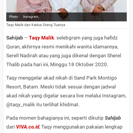
Photo :
Instagram,
Taqy Malik dan Kedua Orang Tuanya
Sahijab
–
Taqy Malik
. selebgram yang juga hafidz
Quran, akhirnya resmi menikahi wanita idamannya,
Serell Nadirah atau yang juga dikenal dengan Sherel
Thalib pada hari ini, Minggu 18 Oktober 2020.
Taqy menggelar akad nikah di Sand Park Montigo
Resort, Batam. Meski tidak sesuai dengan jadwal
akad nikah yang digelar secara live melalui Instagram,
@taqy_malik itu terlihat khidmat.
Pada momen bahagianya ini, seperti dikutip
Sahijab
dari
VIVA.co.id
, Taqy menggunakan pakaian lengkap