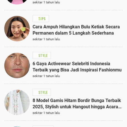
Anggun dengan Kaftan Cokelat
sekitar 1 tahun lalu
TIPS
Cara Ampuh Hilangkan Bulu Ketiak Secara
Permanen dalam 5 Langkah Sederhana
sekitar 1 tahun lalu
STYLE
6 Gaya Activewear Selebriti Indonesia
Terbaik yang Bisa Jadi Inspirasi Fashionmu
sekitar 1 tahun lalu
STYLE
8 Model Gamis Hitam Bordir Bunga Terbaik
2025, Stylish untuk Hangout hingga Acara
Semi-Formal
sekitar 1 tahun lalu