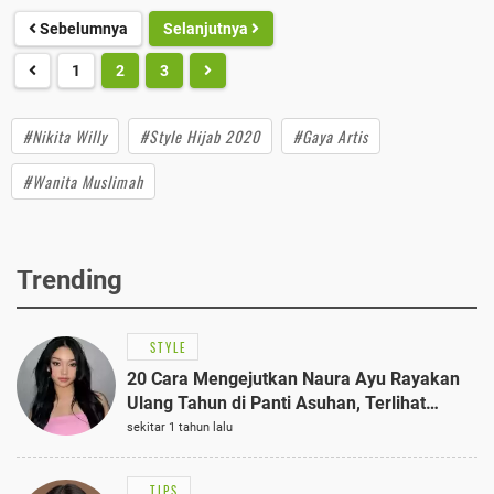
Sebelumnya
Selanjutnya
1
2
3
#Nikita Willy
#Style Hijab 2020
#Gaya Artis
#Wanita Muslimah
Trending
STYLE
20 Cara Mengejutkan Naura Ayu Rayakan
Ulang Tahun di Panti Asuhan, Terlihat
Anggun dengan Kaftan Cokelat
sekitar 1 tahun lalu
TIPS