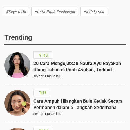
#Gaya Ootd
#Ootd Hijab Kondangan
#Selebgram
Trending
STYLE
20 Cara Mengejutkan Naura Ayu Rayakan
Ulang Tahun di Panti Asuhan, Terlihat
Anggun dengan Kaftan Cokelat
sekitar 1 tahun lalu
TIPS
Cara Ampuh Hilangkan Bulu Ketiak Secara
Permanen dalam 5 Langkah Sederhana
sekitar 1 tahun lalu