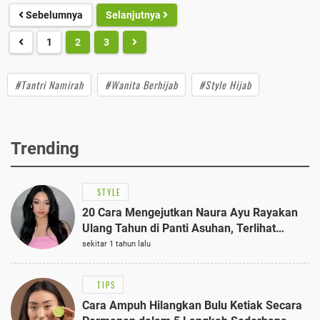
Sebelumnya
Selanjutnya
1
2
3
#Tantri Namirah
#Wanita Berhijab
#Style Hijab
Trending
STYLE
20 Cara Mengejutkan Naura Ayu Rayakan
Ulang Tahun di Panti Asuhan, Terlihat
Anggun dengan Kaftan Cokelat
sekitar 1 tahun lalu
TIPS
Cara Ampuh Hilangkan Bulu Ketiak Secara