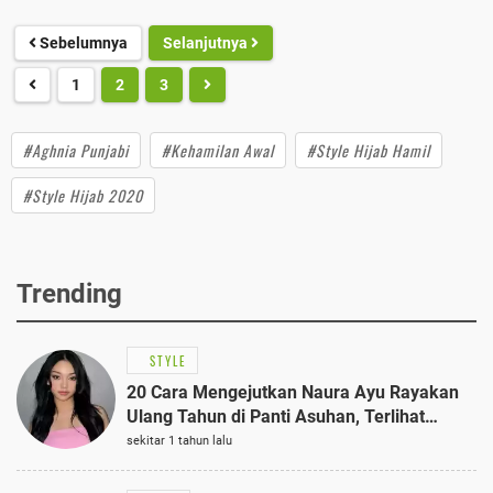
Sebelumnya
Selanjutnya
1
2
3
#Aghnia Punjabi
#Kehamilan Awal
#Style Hijab Hamil
#Style Hijab 2020
Trending
STYLE
20 Cara Mengejutkan Naura Ayu Rayakan
Ulang Tahun di Panti Asuhan, Terlihat
Anggun dengan Kaftan Cokelat
sekitar 1 tahun lalu