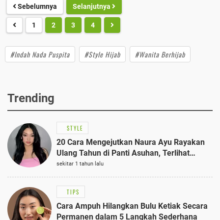
Sebelumnya
Selanjutnya
1
2
3
4
#Indah Nada Puspita
#Style Hijab
#Wanita Berhijab
Trending
STYLE
20 Cara Mengejutkan Naura Ayu Rayakan
Ulang Tahun di Panti Asuhan, Terlihat
Anggun dengan Kaftan Cokelat
sekitar 1 tahun lalu
TIPS
Cara Ampuh Hilangkan Bulu Ketiak Secara
Permanen dalam 5 Langkah Sederhana