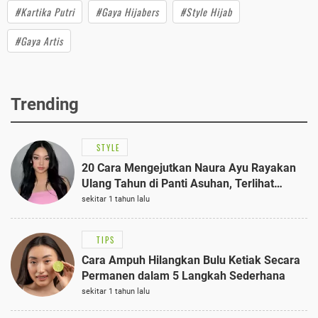
#Kartika Putri
#Gaya Hijabers
#Style Hijab
#Gaya Artis
Trending
STYLE
20 Cara Mengejutkan Naura Ayu Rayakan
Ulang Tahun di Panti Asuhan, Terlihat
Anggun dengan Kaftan Cokelat
sekitar 1 tahun lalu
TIPS
Cara Ampuh Hilangkan Bulu Ketiak Secara
Permanen dalam 5 Langkah Sederhana
sekitar 1 tahun lalu