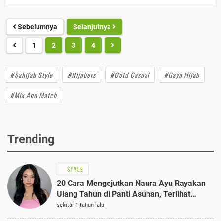
Sebelumnya
Selanjutnya
1
2
3
4
#Sahijab Style
#Hijabers
#Ootd Casual
#Gaya Hijab
#Mix And Match
Trending
STYLE
20 Cara Mengejutkan Naura Ayu Rayakan
Ulang Tahun di Panti Asuhan, Terlihat
Anggun dengan Kaftan Cokelat
sekitar 1 tahun lalu