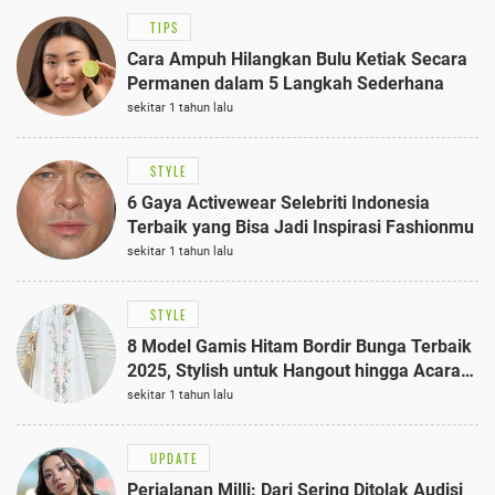
TIPS
Cara Ampuh Hilangkan Bulu Ketiak Secara
Permanen dalam 5 Langkah Sederhana
sekitar 1 tahun lalu
STYLE
6 Gaya Activewear Selebriti Indonesia
Terbaik yang Bisa Jadi Inspirasi Fashionmu
sekitar 1 tahun lalu
STYLE
8 Model Gamis Hitam Bordir Bunga Terbaik
2025, Stylish untuk Hangout hingga Acara
Semi-Formal
sekitar 1 tahun lalu
UPDATE
Perjalanan Milli: Dari Sering Ditolak Audisi